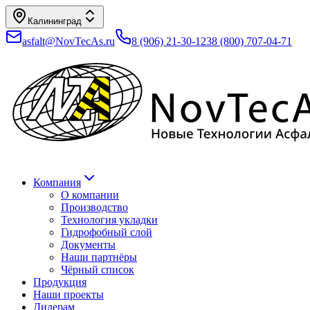
Калининград
asfalt@NovTecAs.ru
8 (906) 21-30-123
8 (800) 707-04-71
Компания
О компании
Производство
Технология укладки
Гидрофобный слой
Документы
Наши партнёры
Чёрный список
Продукция
Наши проекты
Дилерам